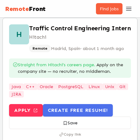
Remote
Front
Find jobs
Traffic Control Engineering Intern
H
Hitachi
Madrid, Spain
·
about 1 month ago
Remote
Straight from
Hitachi
’s careers page.
Apply on the
company site — no recruiter, no middleman.
Java
C++
Oracle
PostgreSQL
Linux
Unix
Git
JIRA
APPLY
CREATE FREE RESUME!
Save
Copy link