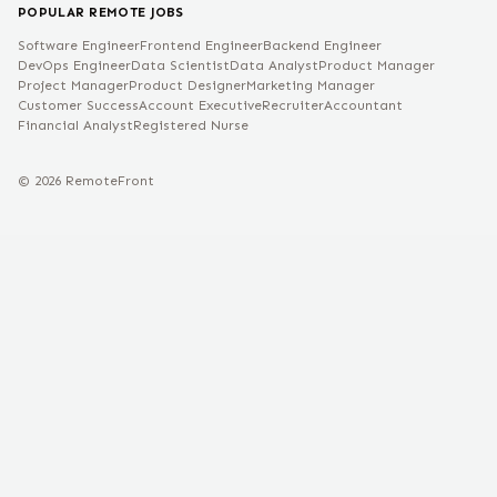
POPULAR REMOTE JOBS
Software Engineer
Frontend Engineer
Backend Engineer
DevOps Engineer
Data Scientist
Data Analyst
Product Manager
Project Manager
Product Designer
Marketing Manager
Customer Success
Account Executive
Recruiter
Accountant
Financial Analyst
Registered Nurse
©
2026
RemoteFront