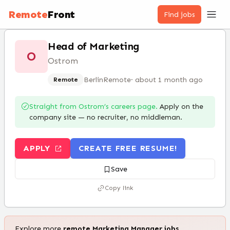
Remote
Front
Find jobs
Head of Marketing
O
Ostrom
Berlin
Remote
·
about 1 month ago
Remote
Straight from
Ostrom
’s careers page.
Apply on the
company site — no recruiter, no middleman.
APPLY
CREATE FREE RESUME!
Save
Copy link
Explore more
remote
Marketing Manager
jobs