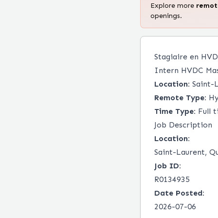
Explore more
remo
openings.
Stagiaire en HVDC
Intern HVDC Mas
Location:
Saint-
Remote Type:
Hy
Time Type:
Full 
Job Description
Location:
Saint-Laurent, Q
Job ID:
R0134935
Date Posted:
2026-07-06