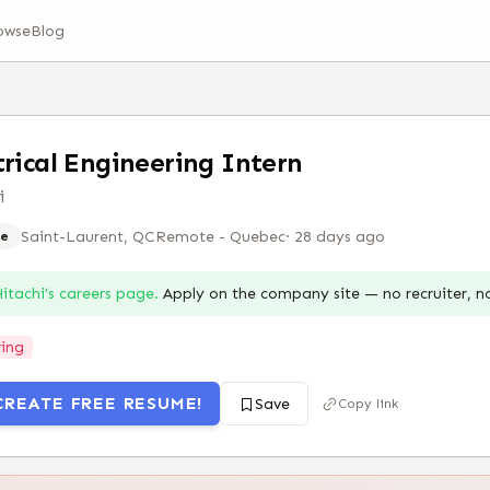
owse
Blog
trical Engineering Intern
i
Saint-Laurent, QC
Remote - Quebec
·
28 days ago
e
itachi
’s careers page.
Apply on the company site — no recruiter, 
ring
CREATE FREE RESUME!
Save
Copy link