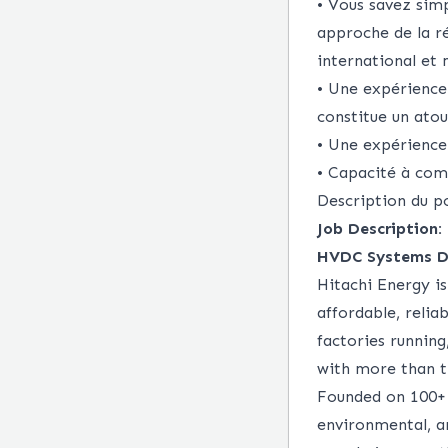
• Vous savez simp
approche de la ré
international et m
• Une expérience
constitue un atou
• Une expérience
• Capacité à com
Description du po
Job Description:
HVDC Systems D
Hitachi Energy is
affordable, relia
factories running
with more than t
Founded on 100+ y
environmental, a