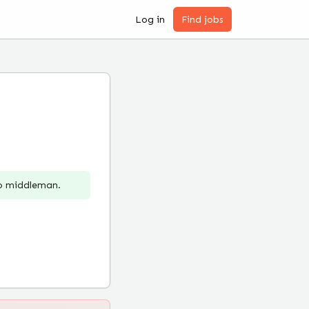
Log in
Find jobs
no middleman.