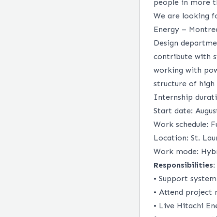
people in more t
We are looking fo
Energy – Montrea
Design departmen
contribute with 
working with powe
structure of high
Internship durat
Start date: August
Work schedule: F
Location: St. La
Work mode: Hybr
Responsibilities:
• Support syste
• Attend project
• Live Hitachi En