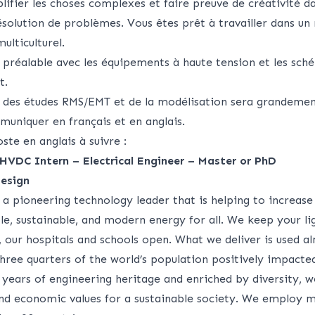
lifier les choses complexes et faire preuve de créativité d
solution de problèmes. Vous êtes prêt à travailler dans un 
ulticulturel.
 préalable avec les équipements à haute tension et les sch
t.
 des études RMS/EMT et de la modélisation sera grandemen
muniquer en français et en anglais.
ste en anglais à suivre :
 HVDC Intern – Electrical Engineer – Master or PhD
esign
 a pioneering technology leader that is helping to increase
ble, sustainable, and modern energy for all. We keep your li
, our hospitals and schools open. What we deliver is used al
hree quarters of the world’s population positively impacte
ears of engineering heritage and enriched by diversity, we
nd economic values for a sustainable society. We employ 