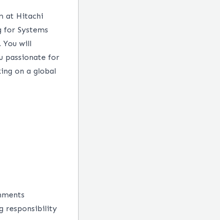
m at Hitachi
g for Systems
You will
u passionate for
ing on a global
gnments
g responsibility