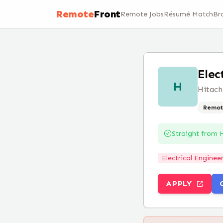
Remote
Front
Remote Jobs
Résumé Match
Br
Elec
H
Hitach
Remot
Straight from
H
Electrical Enginee
APPLY