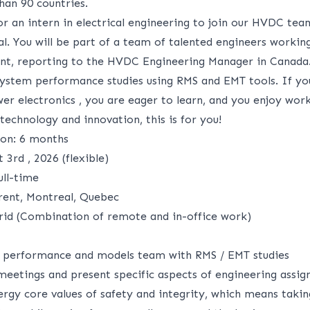
han 90 countries.
r an intern in electrical engineering to join our HVDC tea
l. You will be part of a team of talented engineers workin
t, reporting to the HVDC Engineering Manager in Canada. 
system performance studies using RMS and EMT tools. If yo
r electronics , you are eager to learn, and you enjoy work
 technology and innovation, this is for you!
ion: 6 months
 3rd , 2026 (flexible)
ull-time
urent, Montreal, Quebec
id (Combination of remote and in-office work)
m performance and models team with RMS / EMT studies
 meetings and present specific aspects of engineering assi
ergy core values of safety and integrity, which means takin