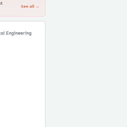
st
See all →
cal Engineering