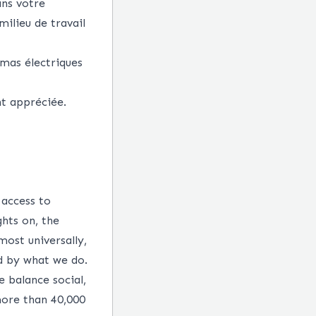
ans votre
milieu de travail
émas électriques
t appréciée.
 access to
ghts on, the
most universally,
d by what we do.
 balance social,
more than 40,000