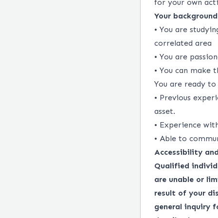
for your own acti
Your background
• You are studyin
correlated area
• You are passio
• You can make t
You are ready to
• Previous exper
asset.
• Experience wit
• Able to commun
Accessibility a
Qualified indivi
are unable or lim
result of your d
general inquiry 