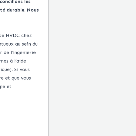
concilions les
été durable. Nous
uipe HVDC chez
ntueux au sein du
 de l’ingénierie
es à l’aide
ique). Si vous
re et que vous
gie et