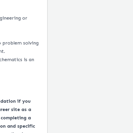
ngineering or
o problem solving
nt.
chematics is an
dation if you
reer site as a
 completing a
on and specific