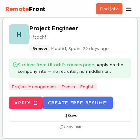
Remote
Front
Find jobs
Project Engineer
H
Hitachi
Madrid, Spain
·
29 days ago
Remote
Straight from
Hitachi
’s careers page.
Apply on the
company site — no recruiter, no middleman.
Project Management
French
English
APPLY
CREATE FREE RESUME!
Save
Copy link