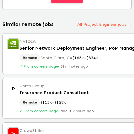
Similar remote jobs
All Project Engineer jobs →
NVIDIA
Santa Clara, CA
$168k–$334k
Remote
✓ From careers page
·
34 minutes ago
Porch Group
P
Insurance Product Consultant
$113k–$158k
Remote
✓ From careers page
·
about 2 hours ago
CrowdStrike