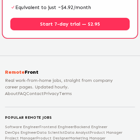
Equivalent to just ~$4.92/month
Start 7-day trial — $2.95
Remote
Front
Real work-from-home jobs, straight from company
career pages. Updated hourly.
About
FAQ
Contact
Privacy
Terms
POPULAR REMOTE JOBS
Software Engineer
Frontend Engineer
Backend Engineer
DevOps Engineer
Data Scientist
Data Analyst
Product Manager
Project Manager
Product Designer
Marketing Manager