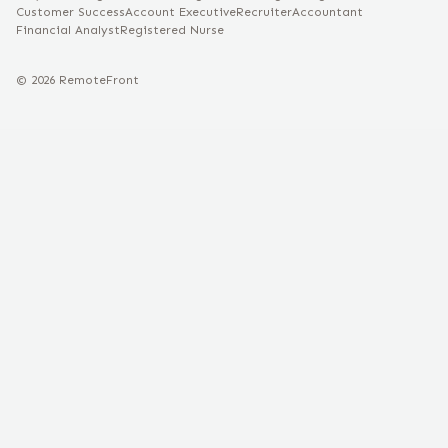
Customer Success
Account Executive
Recruiter
Accountant
Financial Analyst
Registered Nurse
©
2026
RemoteFront