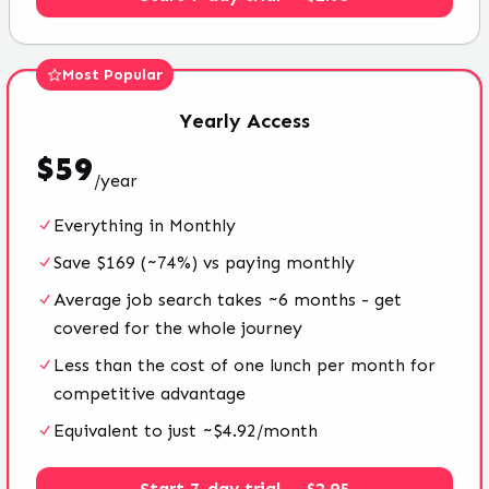
Most Popular
Yearly
Access
$
59
/
year
Everything in Monthly
Save $169 (~74%) vs paying monthly
Average job search takes ~6 months - get
covered for the whole journey
Less than the cost of one lunch per month for
competitive advantage
Equivalent to just ~$4.92/month
Start 7-day trial — $2.95