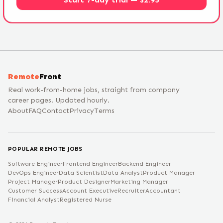
Remote
Front
Real work-from-home jobs, straight from company
career pages. Updated hourly.
About
FAQ
Contact
Privacy
Terms
POPULAR REMOTE JOBS
Software Engineer
Frontend Engineer
Backend Engineer
DevOps Engineer
Data Scientist
Data Analyst
Product Manager
Project Manager
Product Designer
Marketing Manager
Customer Success
Account Executive
Recruiter
Accountant
Financial Analyst
Registered Nurse