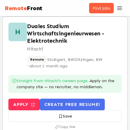
Remote
Front
Find jobs
Duales Studium
H
Wirtschaftsingenieurwesen -
Elektrotechnik
Hitachi
Stuttgart, BW
Ditzingen, BW
Remote
·
about 1 month ago
Straight from
Hitachi
’s careers page.
Apply on the
company site — no recruiter, no middleman.
APPLY
CREATE FREE RESUME!
Save
Copy link