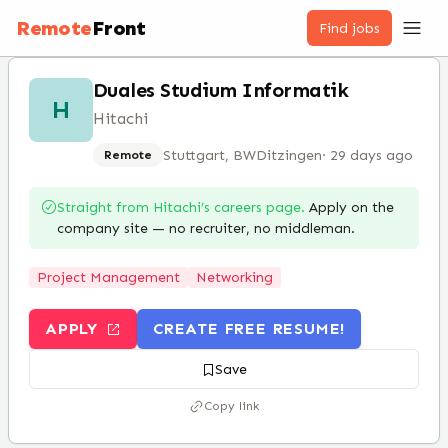
Remote
Front
Find jobs
Duales Studium Informatik
H
Hitachi
Stuttgart, BW
Ditzingen
·
29 days ago
Remote
Straight from
Hitachi
’s careers page.
Apply on the
company site — no recruiter, no middleman.
Project Management
Networking
APPLY
CREATE FREE RESUME!
Save
Copy link