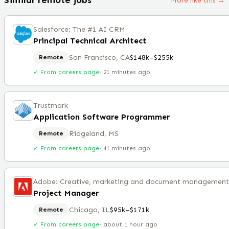
More like this →
Salesforce: The #1 AI CRM
Principal Technical Architect
San Francisco, CA
$148k–$255k
Remote
✓ From careers page
·
21 minutes ago
Trustmark
Application Software Programmer
Ridgeland, MS
Remote
✓ From careers page
·
41 minutes ago
Project Manager
Chicago, IL
$95k–$171k
Remote
✓ From careers page
·
about 1 hour ago