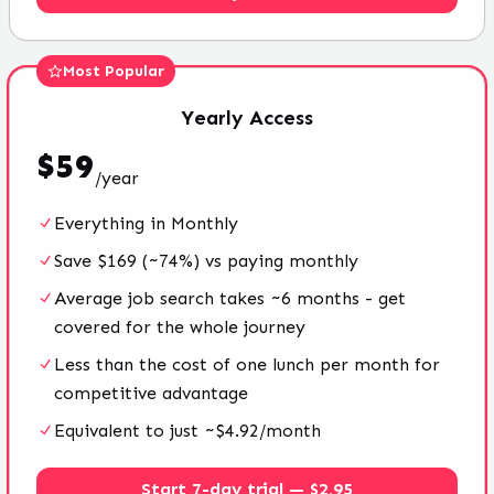
Most Popular
Yearly
Access
$
59
/
year
Everything in Monthly
Save $169 (~74%) vs paying monthly
Average job search takes ~6 months - get
covered for the whole journey
Less than the cost of one lunch per month for
competitive advantage
Equivalent to just ~$4.92/month
Start 7-day trial — $2.95