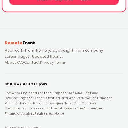
Remote
Front
Real work-from-home jobs, straight from company
career pages. Updated hourly.
About
FAQ
Contact
Privacy
Terms
POPULAR REMOTE JOBS
Software Engineer
Frontend Engineer
Backend Engineer
DevOps Engineer
Data Scientist
Data Analyst
Product Manager
Project Manager
Product Designer
Marketing Manager
Customer Success
Account Executive
Recruiter
Accountant
Financial Analyst
Registered Nurse
©
2026
RemoteFront