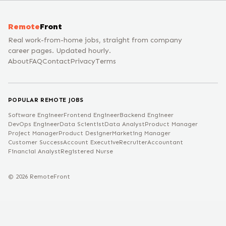
Remote
Front
Real work-from-home jobs, straight from company
career pages. Updated hourly.
About
FAQ
Contact
Privacy
Terms
POPULAR REMOTE JOBS
Software Engineer
Frontend Engineer
Backend Engineer
DevOps Engineer
Data Scientist
Data Analyst
Product Manager
Project Manager
Product Designer
Marketing Manager
Customer Success
Account Executive
Recruiter
Accountant
Financial Analyst
Registered Nurse
©
2026
RemoteFront