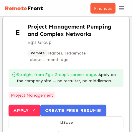
Remote
Front
Find jobs
Project Management Pumping
E
and Complex Networks
Egis Group
Nantes, FR
Remote
Remote
·
about 1 month ago
Straight from
Egis Group
’s careers page.
Apply on
the company site — no recruiter, no middleman.
Project Management
APPLY
CREATE FREE RESUME!
Save